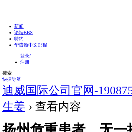
新闻
论坛
BBS
特约
华盛顿中文邮报
登录/
注册
搜索
快捷导航
迪威国际公司官网-1908758
生姜
›
查看内容
扬州危重患者，无一