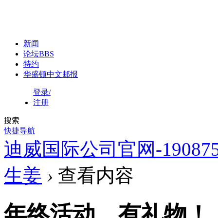
新闻
论坛
BBS
特约
华盛顿中文邮报
登录/
注册
搜索
快捷导航
迪威国际公司官网-1908758
生姜
›
查看内容
年终活动，有礼物！