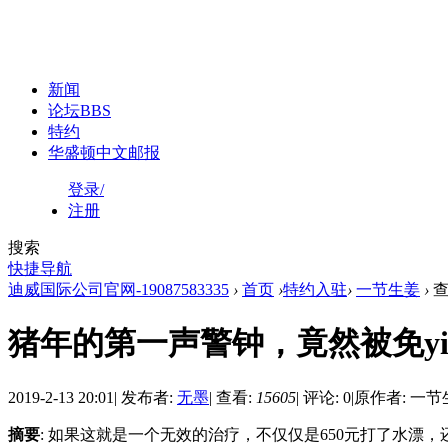
新闻
论坛
BBS
特约
华盛顿中文邮报
登录/
注册
搜索
快捷导航
迪威国际公司官网-19087583335
›
首页
›
特约入驻
›
一节生姜
›
查
猪年的第一声警钟，竟然被免yi
2019-2-13 20:01
|
发布者:
无墨
|
查看:
15605
|
评论: 0
|
原作者: 一节
摘要
: 如果这就是一个无效的治疗，不仅仅是650元打了水漂