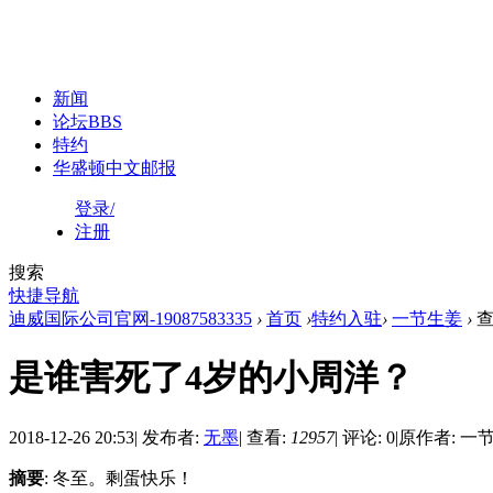
新闻
论坛
BBS
特约
华盛顿中文邮报
登录/
注册
搜索
快捷导航
迪威国际公司官网-19087583335
›
首页
›
特约入驻
›
一节生姜
›
查
是谁害死了4岁的小周洋？
2018-12-26 20:53
|
发布者:
无墨
|
查看:
12957
|
评论: 0
|
原作者: 一
摘要
: 冬至。剩蛋快乐！