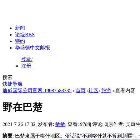
新闻
论坛
BBS
特约
华盛顿中文邮报
登录/
注册
搜索
快捷导航
迪威国际公司官网-19087583335
›
首页
›
社区
›
旅游
›
查看内容
野在巴楚
2021-7-26 17:32
|
发布者:
敏敏
|
查看:
9788
|
评论: 0
|
原作者: 吴重
摘要
: 巴楚隶属于喀什地区。俗话说“不到喀什就不算到新疆