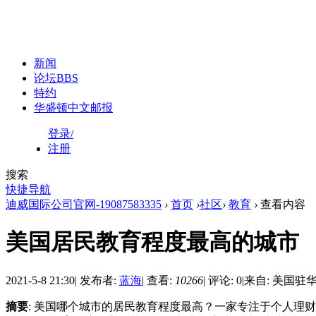
新闻
论坛
BBS
特约
华盛顿中文邮报
登录/
注册
搜索
快捷导航
迪威国际公司官网-19087583335
›
首页
›
社区
›
教育
›
查看内容
美国居民教育程度最高的城市
2021-5-8 21:30
|
发布者:
蓝海
|
查看:
10266
|
评论: 0
|
来自: 美国驻
摘要
: 美国哪个城市的居民教育程度最高？一家专注于个人理