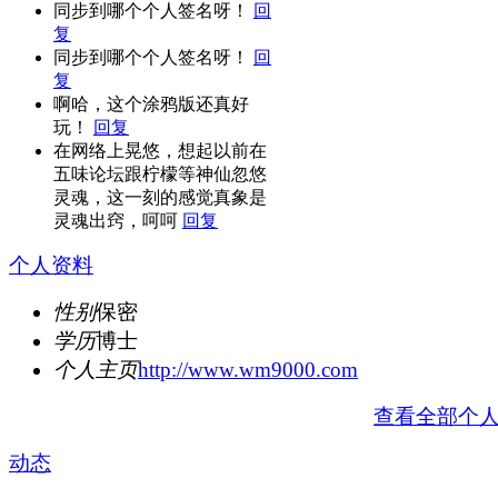
同步到哪个个人签名呀！
回
复
同步到哪个个人签名呀！
回
复
啊哈，这个涂鸦版还真好
玩！
回复
在网络上晃悠，想起以前在
五味论坛跟柠檬等神仙忽悠
灵魂，这一刻的感觉真象是
灵魂出窍，呵呵
回复
个人资料
性别
保密
学历
博士
个人主页
http://www.wm9000.com
查看全部个
动态