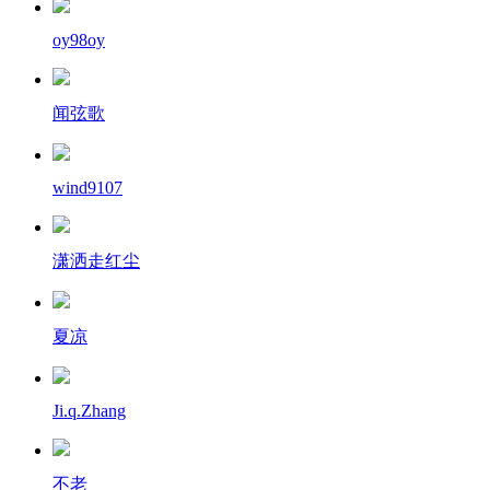
oy98oy
闻弦歌
wind9107
潇洒走红尘
夏凉
Ji.q.Zhang
不老