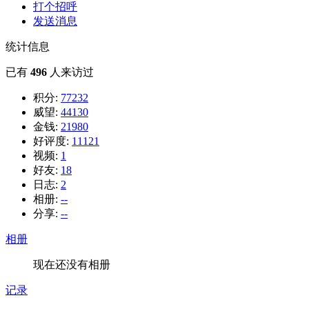
打个招呼
发送消息
统计信息
已有
496
人来访过
积分:
77232
威望:
44130
金钱:
21980
好评度:
11121
视频:
1
好友:
18
日志:
2
相册:
--
分享:
--
相册
现在还没有相册
记录