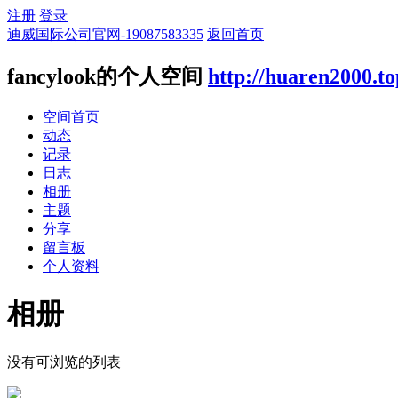
注册
登录
迪威国际公司官网-19087583335
返回首页
fancylook的个人空间
http://huaren2000.t
空间首页
动态
记录
日志
相册
主题
分享
留言板
个人资料
相册
没有可浏览的列表