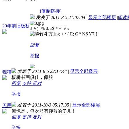
[复制链接]
发表于 2011-8-5 21:07:04
|
显示全部楼层
|
阅读
20年前旧板桥
3 V) r% d: s$ Y+ h/ v
+ ~( E; G* N6 Y7 }
回复
举报
发表于 2011-8-5 22:17:44
|
显示全部楼层
狸猫
板桥书画俱佳，佩服
回复
支持
反对
举报
发表于 2011-10-3 05:17:35
|
显示全部楼层
无墨
俺也是，每次只有仰慕的份儿！
回复
支持
反对
举报