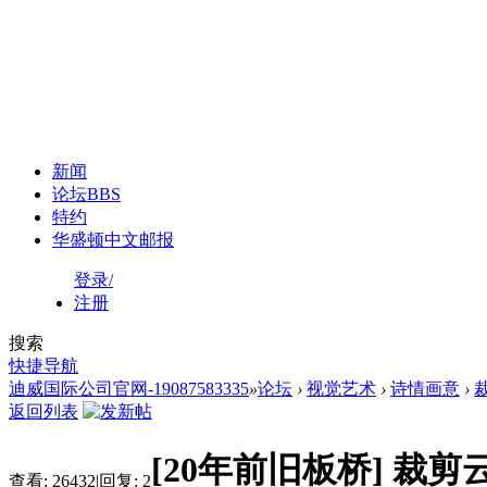
新闻
论坛
BBS
特约
华盛顿中文邮报
登录/
注册
搜索
快捷导航
迪威国际公司官网-19087583335
»
论坛
›
视觉艺术
›
诗情画意
›
返回列表
[20年前旧板桥]
裁剪
查看:
26432
|
回复:
2