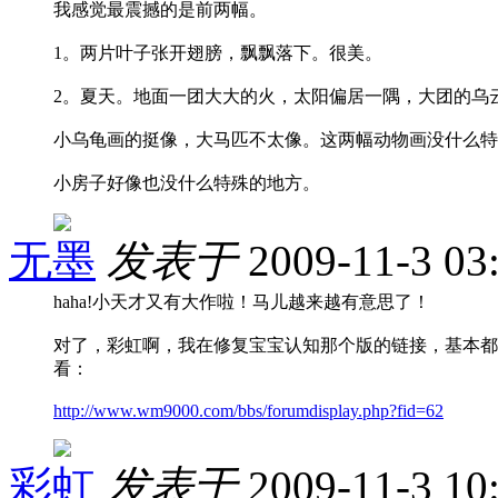
我感觉最震撼的是前两幅。
1。两片叶子张开翅膀，飘飘落下。很美。
2。夏天。地面一团大大的火，太阳偏居一隅，大团的乌
小乌龟画的挺像，大马匹不太像。这两幅动物画没什么特
小房子好像也没什么特殊的地方。
无墨
发表于
2009-11-3 03
haha!小天才又有大作啦！马儿越来越有意思了！
对了，彩虹啊，我在修复宝宝认知那个版的链接，基本都
看：
http://www.wm9000.com/bbs/forumdisplay.php?fid=62
彩虹
发表于
2009-11-3 10