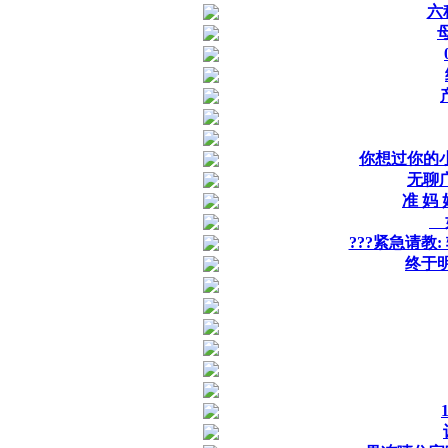
六
你想过你的小
无聊
准 妈 
如
???紧急请教
终于