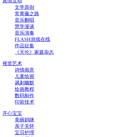
真情互动
文学原创
常青藤之路
音乐翻唱
慧学漫谈
音乐演奏
FLASH游戏在线
作品征集
《天伦》家庭杂志
视觉艺术
诗情画意
儿童绘画
讽刺幽默
绘画教程
数码制作
印前技术
开心宝宝
美丽妈咪
亲子关怀
宝贝护理