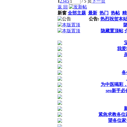
1
2
3
4
5
/ 5 页
下一页
返 回
新窗
全部主题
最新
热门
热帖
精
公告:
热烈祝贺本
隐藏置顶帖
我爱我
各
为中医喝彩
seo新手必
紧急求教各位
望各位家