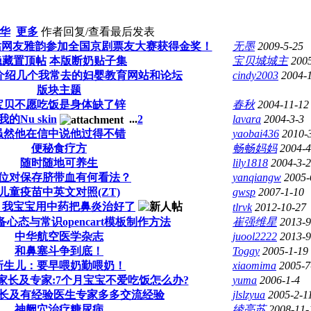
华
更多
作者
回复/查看
最后发表
站网友雅韵参加全国京剧票友大赛获得金奖！
无墨
2009-5-25
隐藏置顶帖
本版断奶贴子集
宝贝城城主
200
介绍几个我常去的妇婴教育网站和论坛
cindy2003
2004-
版块主题
宝贝不愿吃饭是身体缺了锌
春秋
2004-11-12
的Nu skin
...
2
lavara
2004-3-3
虽然他在信中说他过得不错
yaobai436
2010-
便秘食疗方
畅畅妈妈
2004-4
随时随地可养生
lily1818
2004-3-2
位对保存脐带血有何看法？
yanqiangw
2005-
儿童疫苗中英文对照(ZT)
gwsp
2007-1-10
，我宝宝用中药把鼻炎治好了
tlrvk
2012-10-27
备心态与常识opencart模板制作方法
崔强维星
2013-9
中华航空医学杂志
juool2222
2013-9
和鼻塞斗争到底！
Toggy
2005-1-19
新生儿：要早喂奶勤喂奶！
xiaomima
2005-7
家长及专家:7个月宝宝不爱吃饭怎么办?
yuma
2006-1-4
长及有经验医生专家多多交流经验
jlslzyua
2005-2-1
神阙穴治疗糖尿病
绫亮苏
2008-11-