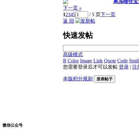
果冻噎住宝
下一页 »
1
2
3
4
5
/ 5 页
下一页
返 回
快速发帖
高级模式
B
Color
Image
Link
Quote
Code
Smil
您需要登录后才可以发帖
登录
|
注
本版积分规则
发表帖子
微信公众号