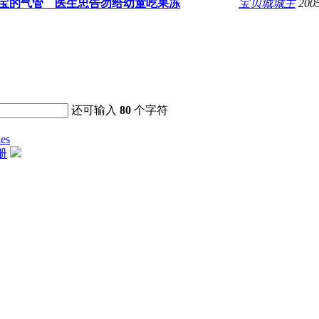
宝的气管 医生忠告勿给幼童吃果冻
宝贝城城主
200
还可输入
80
个字符
ies
册