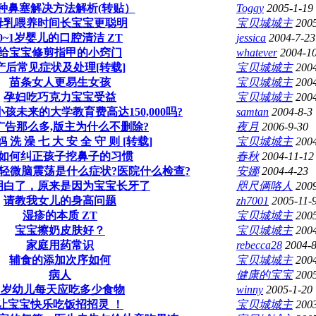
种鼻塞解决方法解析(转贴）
Toggy
2005-1-19
母乳喂养时间长宝宝更聪明
宝贝城城主
200
0~1岁婴儿的口腔清洁 ZT
jessica
2004-7-23
给宝宝修剪指甲的小窍门
whatever
2004-1
产后常见症状及处理[转载]
宝贝城城主
2004
苗条女人更易生女孩
宝贝城城主
200
孕妇吃巧克力宝宝受益
宝贝城城主
2004
孩未来的大学教育费高达150,000吗?
samtan
2004-8-3
广告那么多,版主为什么不删除?
夜月
2006-9-30
妈 洗 澡 七 大 安 全 守 则 [转载]
宝贝城城主
2004
何纠正孩子挖鼻子的习惯
春秋
2004-11-12
: 轻微脑震荡是什么症状?医院什么检查?
安娜
2004-4-23
明白了，原来是因为宝宝长牙了
咫尺俩咯人
200
请教我女儿的身高问题
zh7001
2005-11-
湿疹的本质 ZT
宝贝城城主
200
宝宝擦奶皮肤好？
宝贝城城主
200
家庭用药常识
rebecca28
2004-8
辅食的添加次序如何
宝贝城城主
200
病人
健康的宝宝
2005
1岁幼儿每天应吃多少食物
winny
2005-1-20
让宝宝快乐吃饭招招灵 ！
宝贝城城主
200