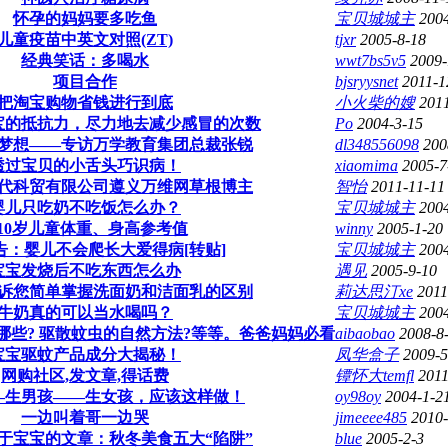
怀孕的妈妈要多吃鱼
宝贝城城主
2004
儿童疫苗中英文对照(ZT)
tjxr
2005-8-18
经典笑话：多喝水
wwt7bs5v5
2009-
项目合作
bjsryysnet
2011-1
把淘宝购物省钱进行到底
小火柴的嫂
201
宝的抵抗力，尽力地去减少感冒的次数
Po
2004-3-15
梦想——专访万学教育集团总裁张锐
dl348556098
200
透过宝贝的小舌头巧识病！
xiaomima
2005-7
代科贸有限公司遵义万维网草根博主
智怡
2011-11-11
婴儿只吃奶不吃饭怎么办？
宝贝城城主
200
-10岁儿童体重、身高参考值
winny
2005-1-20
告：婴儿不会爬长大爱得病[转贴]
宝贝城城主
200
宝宝发烧后不吃东西怎么办
遇见
2005-9-10
诉您简单掌握洗面奶和洁面乳的区别
莉达思汀xe
2011
牛奶真的可以当水喝吗？
宝贝城城主
200
哪些? 驱散蚊虫的自然方法?等等。爸爸妈妈必看
aibaobao
2008-8
宝宝驱蚊产品成分大揭秘！
凤华盒子
2009-5
网购社区,发文章,得话费
镡怀大temfl
2011
—生男孩——生女孩，应该这样做！
oy98oy
2004-1-2
一边叫着哥一边哭
jimeeee485
2010-
于宝宝的文章：秋冬美食五大“陷阱”
blue
2005-2-3