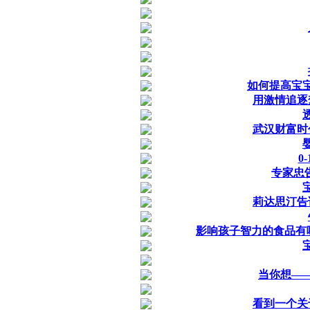
如何提高宝
用激情追逐
武汉财富时
0
专家忠
莉达思汀告
影响孩子智力的食品有
当你想—
看到一个关