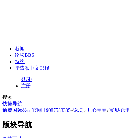
新闻
论坛
BBS
特约
华盛顿中文邮报
登录/
注册
搜索
快捷导航
迪威国际公司官网-19087583335
»
论坛
›
开心宝宝
›
宝贝护理
版块导航