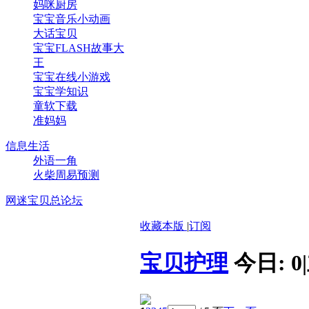
妈咪厨房
宝宝音乐小动画
大话宝贝
宝宝FLASH故事大
王
宝宝在线小游戏
宝宝学知识
童软下载
准妈妈
信息生活
外语一角
火柴周易预测
网迷宝贝总论坛
收藏本版
|
订阅
宝贝护理
今日:
0
|