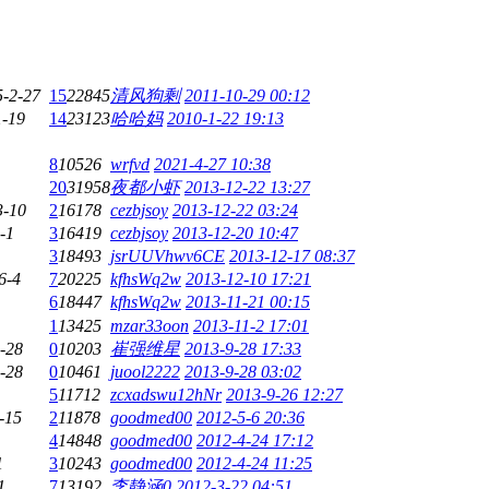
5-2-27
15
22845
清风狗剩
2011-10-29 00:12
1-19
14
23123
哈哈妈
2010-1-22 19:13
8
10526
wrfvd
2021-4-27 10:38
20
31958
夜都小虾
2013-12-22 13:27
3-10
2
16178
cezbjsoy
2013-12-22 03:24
-1
3
16419
cezbjsoy
2013-12-20 10:47
3
18493
jsrUUVhwv6CE
2013-12-17 08:37
6-4
7
20225
kfhsWq2w
2013-12-10 17:21
6
18447
kfhsWq2w
2013-11-21 00:15
1
13425
mzar33oon
2013-11-2 17:01
-28
0
10203
崔强维星
2013-9-28 17:33
-28
0
10461
juool2222
2013-9-28 03:02
5
11712
zcxadswu12hNr
2013-9-26 12:27
-15
2
11878
goodmed00
2012-5-6 20:36
4
14848
goodmed00
2012-4-24 17:12
1
3
10243
goodmed00
2012-4-24 11:25
1
7
13192
李静涵0
2012-3-22 04:51